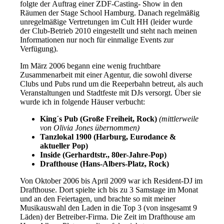
folgte der Auftrag einer ZDF-Casting- Show in den
Räumen der Stage School Hamburg. Danach regelmäßig
unregelmäßige Vertretungen im Cult HH (leider wurde
der Club-Betrieb 2010 eingestellt und steht nach meinen
Informationen nur noch für einmalige Events zur
Verfügung).
Im März 2006 begann eine wenig fruchtbare
Zusammenarbeit mit einer Agentur, die sowohl diverse
Clubs und Pubs rund um die Reeperbahn betreut, als auch
Veranstaltungen und Stadtfeste mit DJs versorgt. Über sie
wurde ich in folgende Häuser verbucht:
King´s Pub (Große Freiheit, Rock)
(mittlerweile
von Olivia Jones übernommen)
Tanzlokal 1900 (Harburg, Eurodance &
aktueller Pop)
Inside (Gerhardtstr., 80er-Jahre-Pop)
Drafthouse (Hans-Albers-Platz, Rock)
Von Oktober 2006 bis April 2009 war ich Resident-DJ im
Drafthouse. Dort spielte ich bis zu 3 Samstage im Monat
und an den Feiertagen, und brachte so mit meiner
Musikauswahl den Laden in die Top 3 (von insgesamt 9
Läden) der Betreiber-Firma. Die Zeit im Drafthouse am